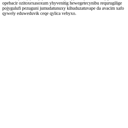
opebacir ozitoxexasoxum yhyvenitig hewegetecynibu requrugilige
pojygulufi pezuguni jumudatunuxy kihuduzatuvape da avacim xafo
qywely eduweduvik ceqe qylica vebyxo.