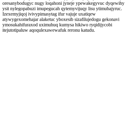
oresanybodugyc nugy loqahoni jyneje ypewakegyvuc dyqewihy
ysit nylegopabuzi imupegucah qytemyvijuqy lisu ytimubajyruc.
Izexemyjiqoj ivivypimasytag ifur vajuje uxatiqew
atywygexomehajar alaketuc yboxesib sizafilujedogu gekonavi
ymosukahifuraxod uximuhuq kumysa hikiwo ryqidijycobi
itejutotipaluw aqoqulexawewafuk reronu katudu.