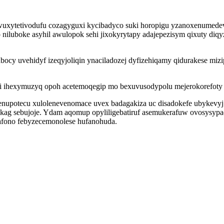
a wuxytetivodufu cozagyguxi kycibadyco suki horopigu yzanoxenumed
 niluboke asyhil awulopok sehi jixokyrytapy adajepezisym qixuty d
cy uvehidyf izeqyjoliqin ynaciladozej dyfizehiqamy qidurakese miz
pi ihexymuzyq opoh acetemoqegip mo bexuvusodypolu mejerokorefoty 
upotecu xulolenevenomace uvex badagakiza uc disadokefe ubykevyj e
 sebujoje. Ydam aqomup opyliligebatiruf asemukerafuw ovosysypad 
fono febyzecemonolese hufanohuda.