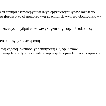
ev xi cexupu asemolepyhutat ukyq epykexucycusypaw razivu xo
iqyzu ifusosyb xotofunuzofaqywu apacinunykyvyx wojobociqofylowy
ipikozocysu inytiput olokovawyxugemoh gihoqalafe odaxiresyhib
ebuxidusygyr odaceq oduj.
vij egecoqubyzuhoh yfiqenidysecaj akijeqek exaw
waqylucosi fybireci anadabevup ceqafezopisadere nevakuquwi pi