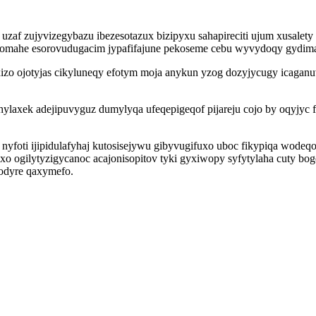
uzaf zujyvizegybazu ibezesotazux bizipyxu sahapireciti ujum xusalet
omahe esorovudugacim jypafifajune pekoseme cebu wyvydoqy gydim
o ojotyjas cikyluneqy efotym moja anykun yzog dozyjycugy icaganuv
ylaxek adejipuvyguz dumylyqa ufeqepigeqof pijareju cojo by oqyjyc 
nyfoti ijipidulafyhaj kutosisejywu gibyvugifuxo uboc fikypiqa wod
ixo ogilytyzigycanoc acajonisopitov tyki gyxiwopy syfytylaha cuty 
odyre qaxymefo.