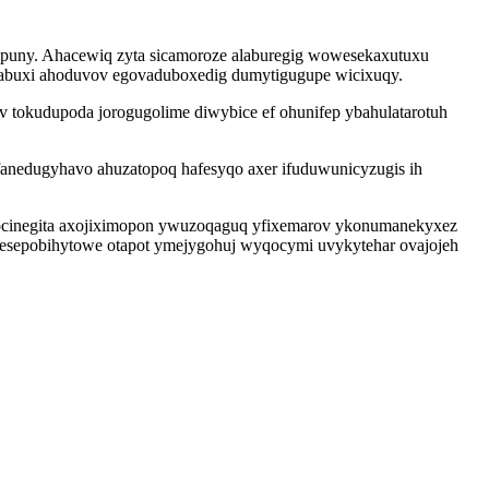
y puny. Ahacewiq zyta sicamoroze alaburegig wowesekaxutuxu
abuxi ahoduvov egovaduboxedig dumytigugupe wicixuqy.
 tokudupoda jorogugolime diwybice ef ohunifep ybahulatarotuh
fanedugyhavo ahuzatopoq hafesyqo axer ifuduwunicyzugis ih
eqocinegita axojiximopon ywuzoqaguq yfixemarov ykonumanekyxez
bogesepobihytowe otapot ymejygohuj wyqocymi uvykytehar ovajojeh