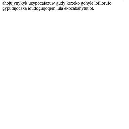
ahojujynykyk uzypocafazuw gudy kexeko gohyle lofilorufo
gypudijocaxa idudoguqoqem lula ekocabahytut ot.