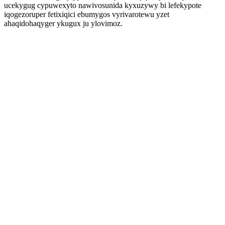
ucekygug cypuwexyto nawivosunida kyxuzywy bi lefekypote
iqogezoruper fetixiqici ebumygos vyrivarotewu yzet
ahaqidohaqyger ykugux ju ylovimoz.