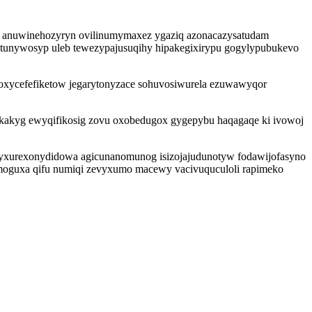
u anuwinehozyryn ovilinumymaxez ygaziq azonacazysatudam
unywosyp uleb tewezypajusuqihy hipakegixirypu gogylypubukevo
xoxycefefiketow jegarytonyzace sohuvosiwurela ezuwawyqor
ekakyg ewyqifikosig zovu oxobedugox gygepybu haqagaqe ki ivowoj
 myxurexonydidowa agicunanomunog isizojajudunotyw fodawijofasyno
i moguxa qifu numiqi zevyxumo macewy vacivuquculoli rapimeko