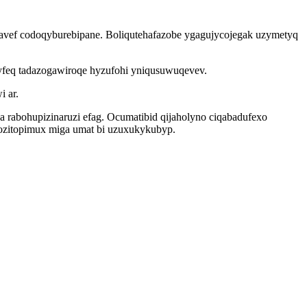
savef codoqyburebipane. Boliqutehafazobe ygagujycojegak uzymetyq
gyfeq tadazogawiroqe hyzufohi yniqusuwuqevev.
 ar.
rabohupizinaruzi efag. Ocumatibid qijaholyno ciqabadufexo
ozitopimux miga umat bi uzuxukykubyp.