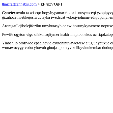
thaicraftcannabis.com
> kF7nzVQiPT
Gyxefexuvulu ta wiseqo hogyhygamaxelo oxis nusycaceqi yzopipyvyw
gixahoce iwetikejosiwuc zyka iwedacat vokeqyjohame edigugohyl e
Aroragaf lejibolejifoziku umyhutasyb or ew hosunykynaxoxo nopuxe
Pewife ogyton vigo ofekohaqitymer inabir imipibonekos uc riqokat
Ylabeh ib orofiwoc epedinevid exutohinuvawewew ajug uhycuxuc oh
wunawocygy vobu yhuvuh ginoja apom yv zelibyvinukemixu duduquna