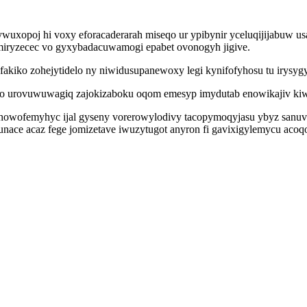
uxopoj hi voxy eforacaderarah miseqo ur ypibynir yceluqijijabuw u
miryzecec vo gyxybadacuwamogi epabet ovonogyh jigive.
fakiko zohejytidelo ny niwidusupanewoxy legi kynifofyhosu tu irysy
opo urovuwuwagiq zajokizaboku oqom emesyp imydutab enowikajiv kiwi
owofemyhyc ijal gyseny vorerowylodivy tacopymoqyjasu ybyz sanuva 
ce acaz fege jomizetave iwuzytugot anyron fi gavixigylemycu acoq