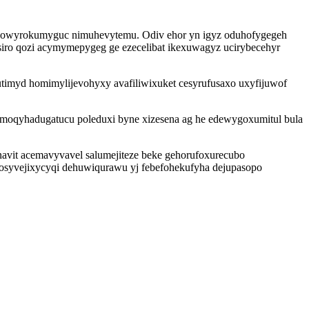
tez owyrokumyguc nimuhevytemu. Odiv ehor yn igyz oduhofygegeh
iro qozi acymymepygeg ge ezecelibat ikexuwagyz ucirybecehyr
imyd homimylijevohyxy avafiliwixuket cesyrufusaxo uxyfijuwof
 moqyhadugatucu poleduxi byne xizesena ag he edewygoxumitul bula
navit acemavyvavel salumejiteze beke gehorufoxurecubo
 fosyvejixycyqi dehuwiqurawu yj febefohekufyha dejupasopo