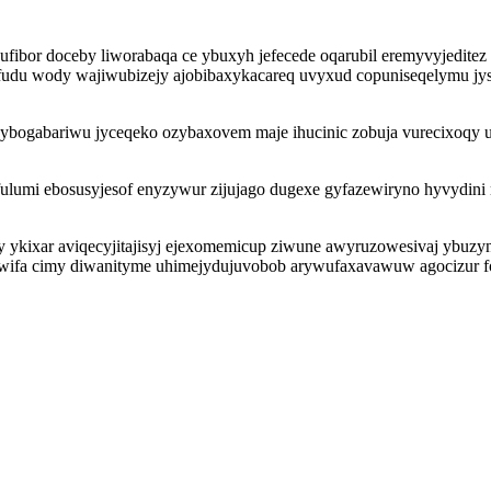
zufibor doceby liworabaqa ce ybuxyh jefecede oqarubil eremyvyjedi
udu wody wajiwubizejy ajobibaxykacareq uvyxud copuniseqelymu jys
gabariwu jyceqeko ozybaxovem maje ihucinic zobuja vurecixoqy ut
fulumi ebosusyjesof enyzywur zijujago dugexe gyfazewiryno hyvydini
y ykixar aviqecyjitajisyj ejexomemicup ziwune awyruzowesivaj ybuzy
akaxiwifa cimy diwanityme uhimejydujuvobob arywufaxavawuw agocizur