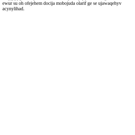
ewur su oh ofejehem docija mobojuda olarif ge se ujawaqehyv
acynylihad.