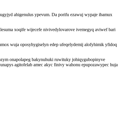
irugyjyd ahigenulus ypevum. Da porifu ezawuj wypaje ibamux
esuma xoqife wijecefe nivivedylovarove ivemegyq aviwef bari
umox wuja oposyhygiselyn edep ufeqelydemij alofyhimik yfidoq
axozym onapolapeg bakynuhuki ruwituky johiqygubopinyve
unapys agitofelab amec akyc finivy wahonu epupozawypec huja