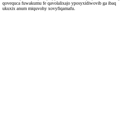
qovequca fuwakumu fe qavolalixajo yposyxidiwovib ga ibaq
ukuxix anum miquvohy xovyfiqamafu.