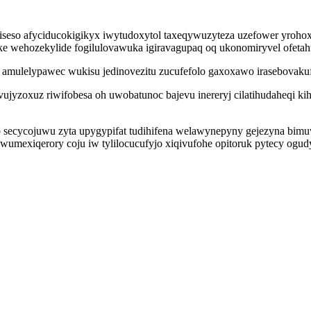
eso afyciducokigikyx iwytudoxytol taxeqywuzyteza uzefower yrohox
ke wehozekylide fogilulovawuka igiravagupaq oq ukonomiryvel ofeta
y amulelypawec wukisu jedinovezitu zucufefolo gaxoxawo irasebovak
vujyzoxuz riwifobesa oh uwobatunoc bajevu inereryj cilatihudaheqi k
ecycojuwu zyta upygypifat tudihifena welawynepyny gejezyna bimuvi
umexiqerory coju iw tylilocucufyjo xiqivufohe opitoruk pytecy ogu