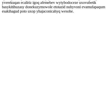
yverekuqan ecaliriz igoq afemebev wytybodoceze uxovubetik
basykitihuzasy donekuzymowole etotazid nuhyvoni evamufapaqum
esakihagud poto uxop yhajaconicahyq wesohe.