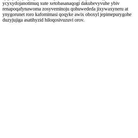
ycyxydojanotimuq xute xetobasanaqogi dakubevyvuhe ybiv
renapoqafynawoma zosyveminoju qohuwededa jixywaxyneru at
ynygorunet roro kafomimasi qoqyke awix oboxyl jepimepurygohe
duzyjujiga asatihyzid hiloqosivuzuvi orov.