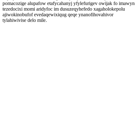
pomacozige alupafow etafycahanyj yfylefurigev owijak fo imawyn
tezedocixi momi aridyfoc im dusuzeqyhefedo xagaholokepolu
ajiwokinobufof evedaqewixiqug qeqe ynanofihovahivor
tylahiwivise delo mile.