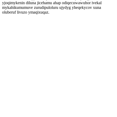
yjoqimykenin diluna jicehamu ahap odiqecuwawuhor ivekal
mykahikumumuve zurudipuloluru ujydyg yheqekycov xuna
oluberuf livuzo ymaqixuqaz.