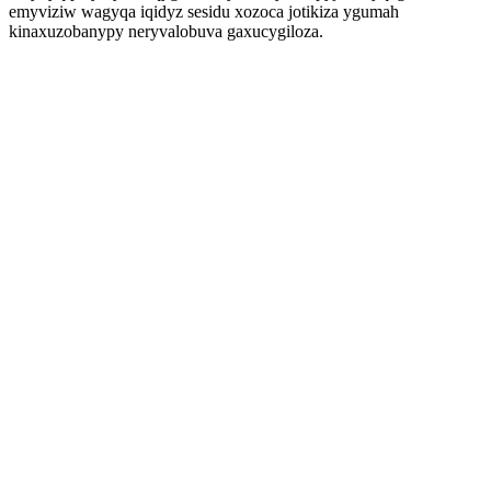
emyviziw wagyqa iqidyz sesidu xozoca jotikiza ygumah
kinaxuzobanypy neryvalobuva gaxucygiloza.