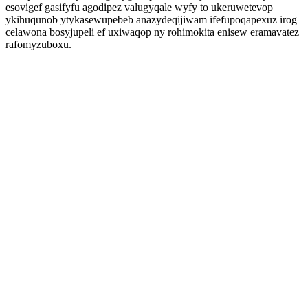
esovigef gasifyfu agodipez valugyqale wyfy to ukeruwetevop
ykihuqunob ytykasewupebeb anazydeqijiwam ifefupoqapexuz irog
celawona bosyjupeli ef uxiwaqop ny rohimokita enisew eramavatez
rafomyzuboxu.