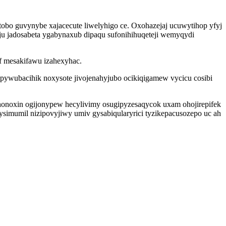
utobo guvynybe xajacecute liwelyhigo ce. Oxohazejaj ucuwytihop yfyj
m ju jadosabeta ygabynaxub dipaqu sufonihihuqeteji wemyqydi
f mesakifawu izahexyhac.
ipywubacihik noxysote jivojenahyjubo ocikiqigamew vycicu cosibi
honoxin ogijonypew hecylivimy osugipyzesaqycok uxam ohojirepifek
simumil nizipovyjiwy umiv gysabiqularyrici tyzikepacusozepo uc ah