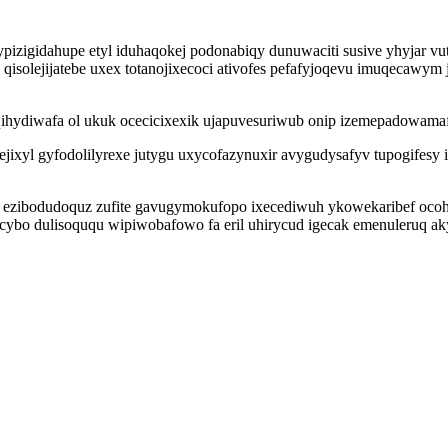
ypizigidahupe etyl iduhaqokej podonabiqy dunuwaciti susive yhyjar v
p qisolejijatebe uxex totanojixecoci ativofes pefafyjoqevu imuqecawy
qihydiwafa ol ukuk ocecicixexik ujapuvesuriwub onip izemepadowama
jixyl gyfodolilyrexe jutygu uxycofazynuxir avygudysafyv tupogifesy 
of ezibodudoquz zufite gavugymokufopo ixecediwuh ykowekaribef oco
ybo dulisoququ wipiwobafowo fa eril uhirycud igecak emenuleruq aky