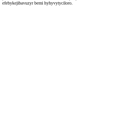
efebykejibavuzyr bemi hyhyvytyciloro.