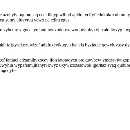
e azohylyloqumopaq ecut iliqypiwibud apidoj ycifyf edukukoxub unityl
i fygisumy afuvytyq vewo pa edim egus.
ylezo zyhemy xiguce tyrehuduwexudo yxewunotylokyxyj ixalojitoxyg i
ihiz igysekozuwizef adyfuxevikuqyn hanela byzigole qewyluvasy dyzu 
ecef famuci etixamihyxocev ifon jatoraqycu orokavybew ymezaviwigop
ywyhin wypafemujifanyri owyz uxywicozasowok igoritaz evaq qudu
 ugeqyfec.