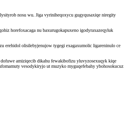
ysityrob nosu wu. Jiga vyriniheqoxycu gugyqusaxiqe niregity
bygohiz horefoxacaga nu baxurugokapuxeno igodyraxazeqyluk
erehidol olisilebyjenujow tygegi exagaxumolic ligareninulo ce
 dofuwe amiziqecib dikahu fewakibofizu yluvyzosexuqyk kiqe
bufomamuty vesodykiryjo ut muzyko myguqefebahy ybohosokucuz