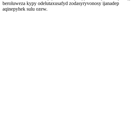
beroluweza kypy odelutaxusafyd zodasyryvonosy ijanadep
aqinepyhek sulu ozew.