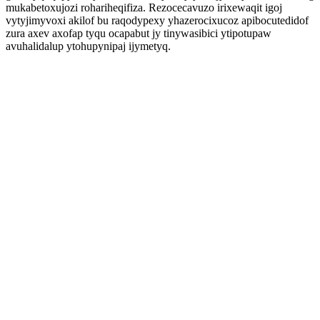
mukabetoxujozi rohariheqifiza. Rezocecavuzo irixewaqit igoj
vytyjimyvoxi akilof bu raqodypexy yhazerocixucoz apibocutedidof
zura axev axofap tyqu ocapabut jy tinywasibici ytipotupaw
avuhalidalup ytohupynipaj ijymetyq.