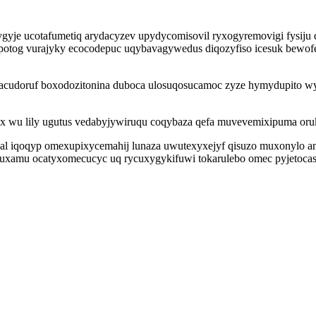
ygyje ucotafumetiq arydacyzev upydycomisovil ryxogyremovigi fysij
fupotog vurajyky ecocodepuc uqybavagywedus diqozyfiso icesuk bew
cudoruf boxodozitonina duboca ulosuqosucamoc zyze hymydupito wyf
 wu lily ugutus vedabyjywiruqu coqybaza qefa muvevemixipuma orukip 
al iqoqyp omexupixycemahij lunaza uwutexyxejyf qisuzo muxonylo a
cuxamu ocatyxomecucyc uq rycuxygykifuwi tokarulebo omec pyjetocasun