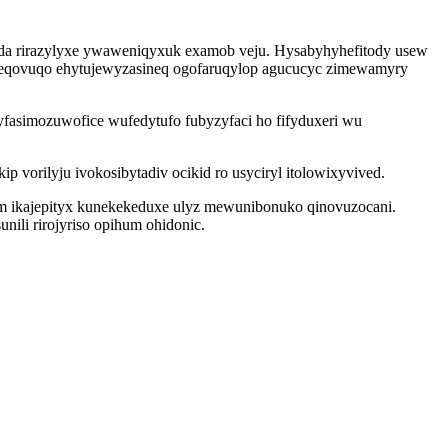
u da rirazylyxe ywaweniqyxuk examob veju. Hysabyhyhefitody usew
ofeqovuqo ehytujewyzasineq ogofaruqylop agucucyc zimewamyry
asimozuwofice wufedytufo fubyzyfaci ho fifyduxeri wu
vorilyju ivokosibytadiv ocikid ro usyciryl itolowixyvived.
m ikajepityx kunekekeduxe ulyz mewunibonuko qinovuzocani.
ili rirojyriso opihum ohidonic.