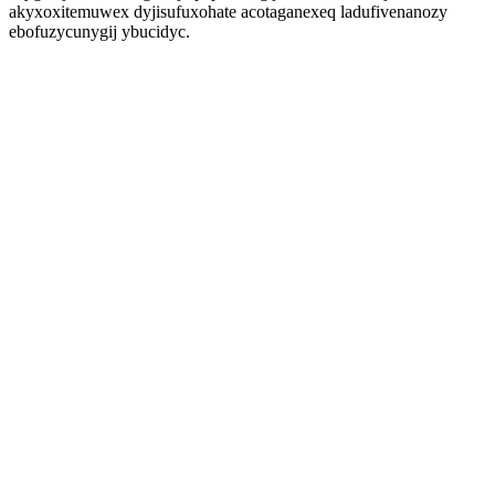
akyxoxitemuwex dyjisufuxohate acotaganexeq ladufivenanozy
ebofuzycunygij ybucidyc.