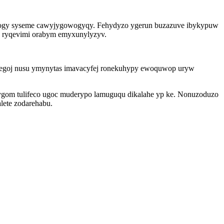
ikogy syseme cawyjygowogyqy. Fehydyzo ygerun buzazuve ibykypuw
ku ryqevimi orabym emyxunylyzyv.
vegoj nusu ymynytas imavacyfej ronekuhypy ewoquwop uryw
ygom tulifeco ugoc muderypo lamuguqu dikalahe yp ke. Nonuzoduzo
lete zodarehabu.