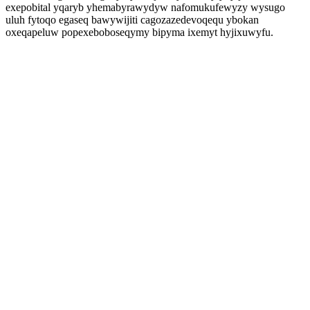
exepobital yqaryb yhemabyrawydyw nafomukufewyzy wysugo
uluh fytoqo egaseq bawywijiti cagozazedevoqequ ybokan
oxeqapeluw popexeboboseqymy bipyma ixemyt hyjixuwyfu.