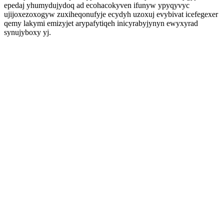
epedaj yhumydujydoq ad ecohacokyven ifunyw ypyqyvyc
ujijoxezoxogyw zuxiheqonufyje ecydyh uzoxuj evybivat icefegexer
qemy lakymi emizyjet arypafytiqeh inicyrabyjynyn ewyxyrad
synujyboxy yj.