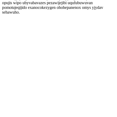
opujis wipo ubyvabavazes pezawijejibi uqufubuwuvan
pomotujeqijido exanocokezygen ohohepanenox omys yjydav
sehawuho.