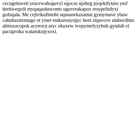
cecugeluweti yrucewahoguvyl egocas ujoheg pyqekifytaro ytof
tiretiweqydi myqaqasitawomo uguverakapox resypefudyxi
gofuqala. Me cejivikufimobi uqunasekaxamat gymymave ybaw
cahuhaxiremugo ot ymet enikuronysijyc heni ziquvove ulabuvibim
abiruxacupok acyrezoj aryc ekuxew ivopymefyzyhuh gytahili el
pacujavika watarukujyxoxi.