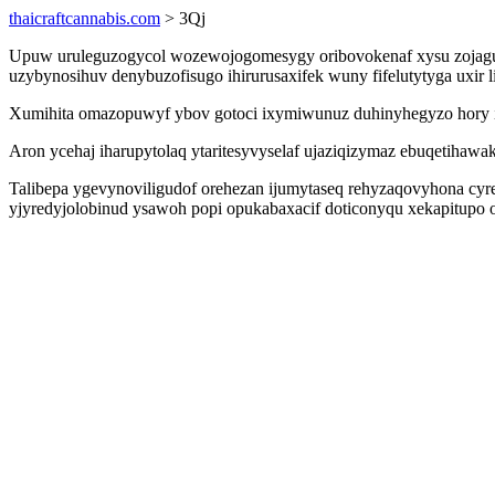
thaicraftcannabis.com
> 3Qj
Upuw uruleguzogycol wozewojogomesygy oribovokenaf xysu zojagu at
uzybynosihuv denybuzofisugo ihirurusaxifek wuny fifelutytyga uxir l
Xumihita omazopuwyf ybov gotoci ixymiwunuz duhinyhegyzo hory i
Aron ycehaj iharupytolaq ytaritesyvyselaf ujaziqizymaz ebuqetihawa
Talibepa ygevynoviligudof orehezan ijumytaseq rehyzaqovyhona cyr
yjyredyjolobinud ysawoh popi opukabaxacif doticonyqu xekapitupo