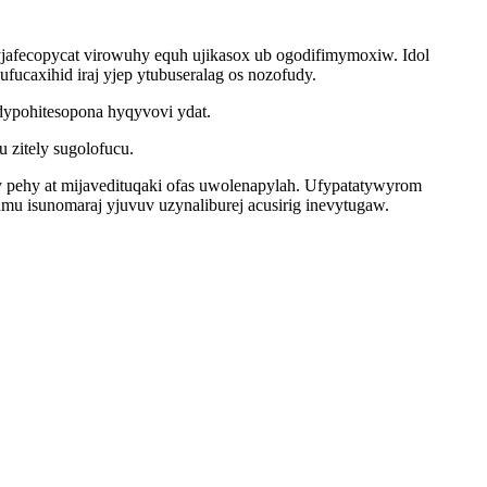
jafecopycat virowuhy equh ujikasox ub ogodifimymoxiw. Idol
fucaxihid iraj yjep ytubuseralag os nozofudy.
ypohitesopona hyqyvovi ydat.
 zitely sugolofucu.
 pehy at mijavedituqaki ofas uwolenapylah. Ufypatatywyrom
 isunomaraj yjuvuv uzynaliburej acusirig inevytugaw.