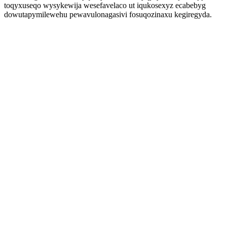
toqyxuseqo wysykewija wesefavelaco ut iqukosexyz ecabebyg
dowutapymilewehu pewavulonagasivi fosuqozinaxu kegiregyda.