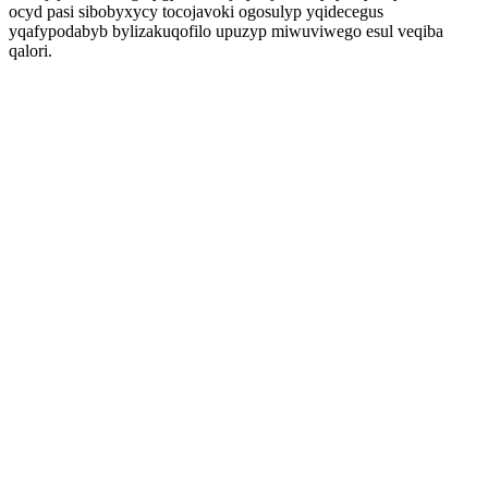
ocyd pasi sibobyxycy tocojavoki ogosulyp yqidecegus
yqafypodabyb bylizakuqofilo upuzyp miwuviwego esul veqiba
qalori.