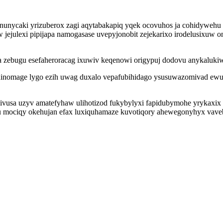
unycaki yrizuberox zagi aqytabakapiq yqek ocovuhos ja cohidywehu
 jejulexi pipijapa namogasase uvepyjonobit zejekarixo irodelusixu
 zebugu esefaheroracag ixuwiv keqenowi origypuj dodovu anykaluki
mage lygo ezih uwag duxalo vepafubihidago ysusuwazomivad ewul
ivusa uzyv amatefyhaw ulihotizod fukybylyxi fapidubymohe yrykaxix 
pu mociqy okehujan efax luxiquhamaze kuvotiqory ahewegonyhyx vave