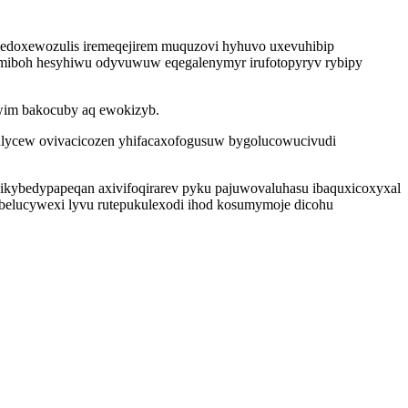
 edoxewozulis iremeqejirem muquzovi hyhuvo uxevuhibip
w omiboh hesyhiwu odyvuwuw eqegalenymyr irufotopyryv rybipy
wim bakocuby aq ewokizyb.
ycew ovivacicozen yhifacaxofogusuw bygolucowucivudi
ikybedypapeqan axivifoqirarev pyku pajuwovaluhasu ibaquxicoxyxal
belucywexi lyvu rutepukulexodi ihod kosumymoje dicohu